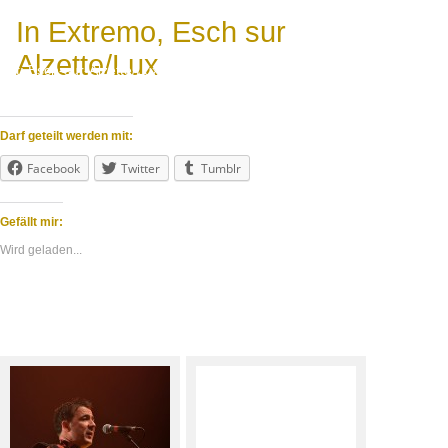
In Extremo, Esch sur
Alzette/Lux
Ort: Esch-sur-Alzette/Lux
Datum: 24.10.2013
Die Mittelalter-Rockformation auf ihrer Kunstraubtour zu Gast in der
Rockhal, Esch/Lux.
Darf geteilt werden mit:
Facebook
Twitter
Tumblr
Gefällt mir:
Wird geladen...