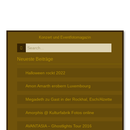
Konzert und Eventfotomagazin
Neueste Beiträge
Halloween rockt 2022
Amon Amarth erobern Luxembourg
Megadeth zu Gast in der Rockhal, Esch/Alzette
Amorphis @ Kulturfabrik Fotos online
AVANTASIA – Ghostlights Tour 2016